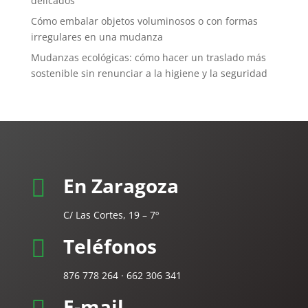
delicados
Cómo embalar objetos voluminosos o con formas
irregulares en una mudanza
Mudanzas ecológicas: cómo hacer un traslado más
sostenible sin renunciar a la higiene y la seguridad
En Zaragoza

C/ Las Cortes, 19 – 7º
Teléfonos

876 778 264 · 662 306 341
E-mail