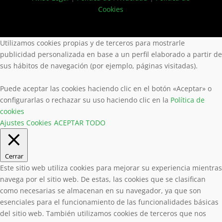
Cookies
Utilizamos cookies propias y de terceros para mostrarle
publicidad personalizada en base a un perfil elaborado a partir de
sus hábitos de navegación (por ejemplo, páginas visitadas).
Puede aceptar las cookies haciendo clic en el botón «Aceptar» o
configurarlas o rechazar su uso haciendo clic en la
Política de
cookies
Ajustes Cookies
ACEPTAR TODO
Cerrar
Este sitio web utiliza cookies para mejorar su experiencia mientras
navega por el sitio web. De estas, las cookies que se clasifican
como necesarias se almacenan en su navegador, ya que son
esenciales para el funcionamiento de las funcionalidades básicas
del sitio web. También utilizamos cookies de terceros que nos