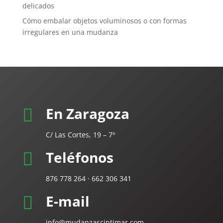
delicados
Cómo embalar objetos voluminosos o con formas
irregulares en una mudanza
En Zaragoza

C/ Las Cortes, 19 – 7º
Teléfonos

876 778 264 · 662 306 341
E-mail

info@mudanzascintimar.com